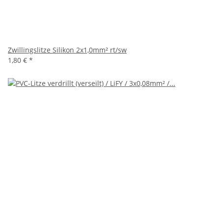
Zwillingslitze Silikon 2x1,0mm² rt/sw
1,80 €
*