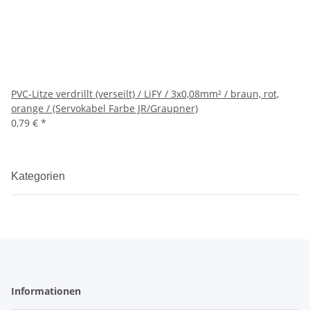
PVC-Litze verdrillt (verseilt) / LiFY / 3x0,08mm² / braun, rot,
orange / (Servokabel Farbe JR/Graupner)
0,79 €
*
Kategorien
Informationen