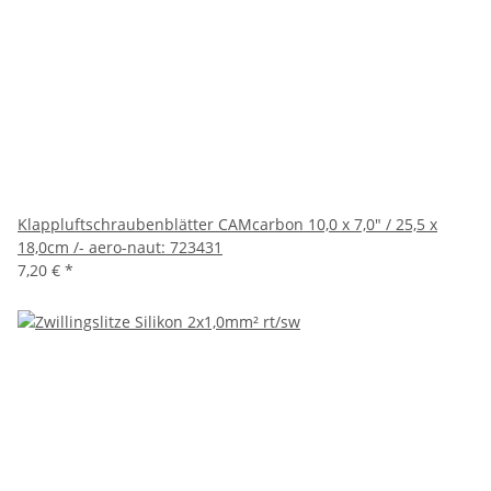
Klappluftschraubenblätter CAMcarbon 10,0 x 7,0" / 25,5 x
18,0cm /- aero-naut: 723431
7,20 €
*