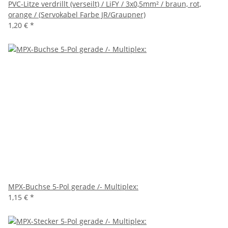
PVC-Litze verdrillt (verseilt) / LiFY / 3x0,5mm² / braun, rot,
orange / (Servokabel Farbe JR/Graupner)
1,20 €
*
MPX-Buchse 5-Pol gerade /- Multiplex:
1,15 €
*