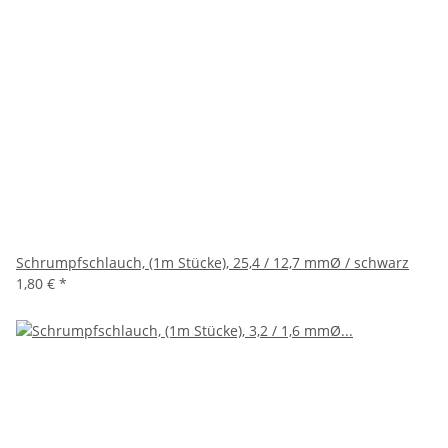
Schrumpfschlauch, (1m Stücke), 25,4 / 12,7 mmØ / schwarz
1,80 €
*