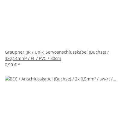
Graupner (JR / Uni-) Servoanschlusskabel (Buchse) /
3x0,14mm² / FL / PVC / 30cm
0,90 €
*