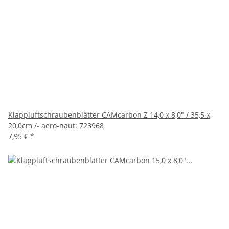
Klappluftschraubenblätter CAMcarbon Z 14,0 x 8,0" / 35,5 x
20,0cm /- aero-naut: 723968
7,95 €
*