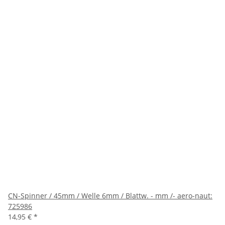
CN-Spinner / 45mm / Welle 6mm / Blattw. - mm /- aero-naut:
725986
14,95 €
*