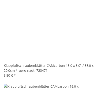
Klappluftschraubenblätter CAMcarbon 15,0 x 8,0" / 38,0 x
20,0cm /- aero-naut: 723471
8,80 €
*