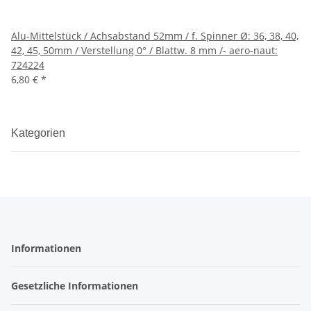
Alu-Mittelstück / Achsabstand 52mm / f. Spinner Ø: 36, 38, 40,
42, 45, 50mm / Verstellung 0° / Blattw. 8 mm /- aero-naut:
724224
6,80 €
*
Kategorien
Informationen
Gesetzliche Informationen