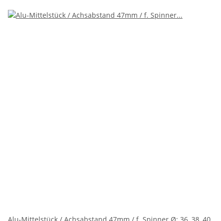
Alu-Mittelstück / Achsabstand 47mm / f. Spinner Ø: 36, 38, 40,