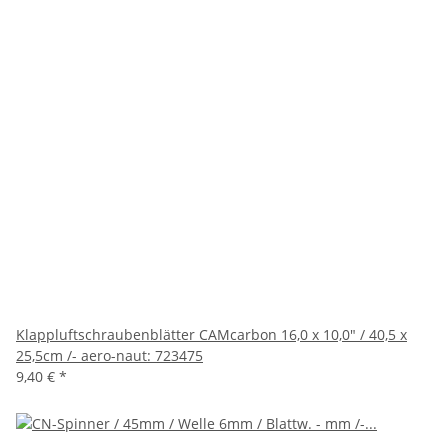
Klappluftschraubenblätter CAMcarbon 16,0 x 10,0" / 40,5 x
25,5cm /- aero-naut: 723475
9,40 €
*