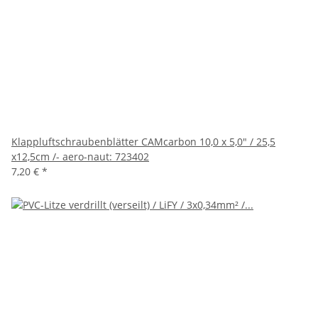
Klappluftschraubenblätter CAMcarbon 10,0 x 5,0" / 25,5
x12,5cm /- aero-naut: 723402
7,20 €
*