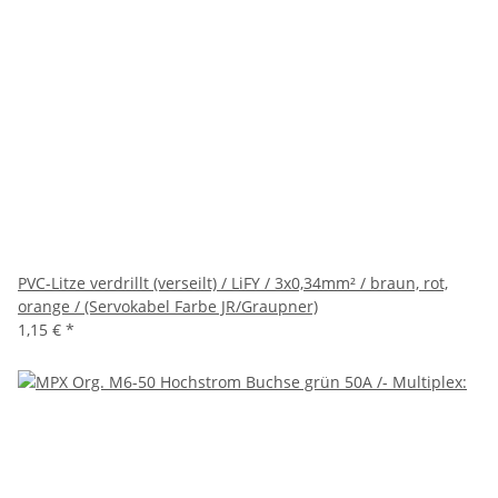
PVC-Litze verdrillt (verseilt) / LiFY / 3x0,34mm² / braun, rot,
orange / (Servokabel Farbe JR/Graupner)
1,15 €
*