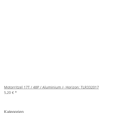
Motorritzel 17T / 48P / Aluminium /- Horizon: TLR332017
5,20 €
*
Kategorien