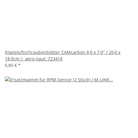
Klappluftschraubenblätter CAMcarbon 8,0 x 7,0" / 20,0 x
18,0cm /- aero-naut: 723418
6,80 €
*